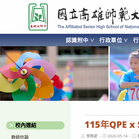
跳
國立高雄師範大學附屬高級中學 Affiliated Senior High School of National
轉
至
主
要
認識附中
行政單位
內
容
AFFILIATED SENIOR HIGH SCHOOL OF NATIONAL KA
115年QPE 
校內連結
Post
Post
Pos
學務處
2026-05-14
教師信箱