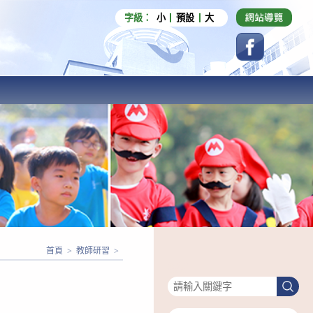
字級：
小
預設
大
首頁
>
教師研習
>
搜尋
搜
尋