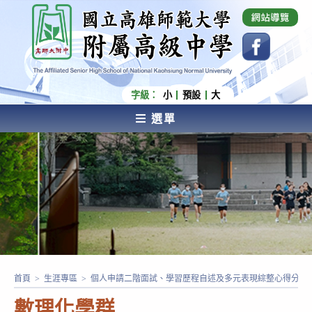
跳
國立高雄師範大學附屬高級中學 Affiliated Senior
High School of National Kaohsiung Normal
轉
University
至
主
要
內
字級：
小
預設
大
容
選單
AFFILIATED SENIOR HIGH SCHOOL OF NATIONAL
KAOHSIUNG NORMAL UNIVERSITY
首頁
>
生涯專區
>
個人申請二階面試、學習歷程自述及多元表現綜整心得分享
數理化學群