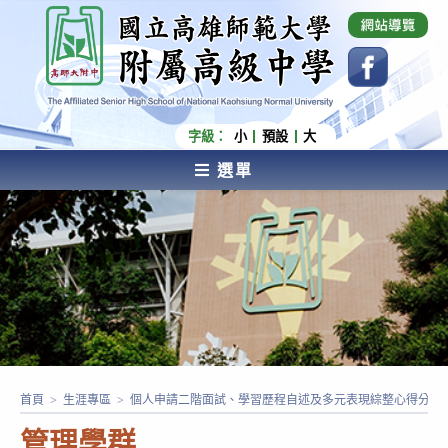
跳
國立高雄師範大學附屬高級中學 Affiliated Senior
High School of National Kaohsiung Normal
轉
University
至
主
要
內
字級：
小
預設
大
容
選單
AFFILIATED SENIOR HIGH SCHOOL OF NATIONAL
KAOHSIUNG NORMAL UNIVERSITY
首頁
>
生涯專區
>
個人申請二階面試、學習歷程自述及多元表現綜整心得分享
管理學群