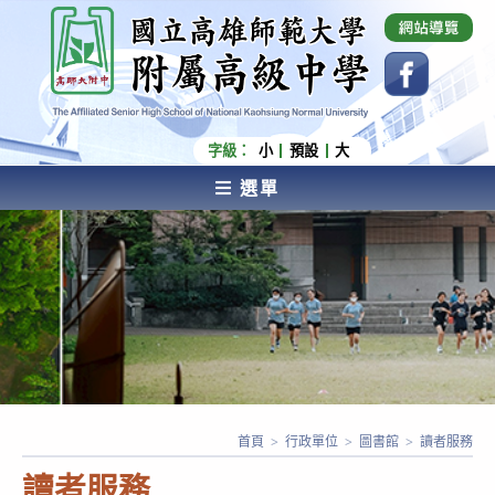
跳
國立高雄師範大學附屬高級中學 Affiliated Senior
High School of National Kaohsiung Normal
轉
University
至
主
要
內
字級：
小
預設
大
容
選單
AFFILIATED SENIOR HIGH SCHOOL OF NATIONAL
KAOHSIUNG NORMAL UNIVERSITY
首頁
>
行政單位
>
圖書館
>
讀者服務
讀者服務