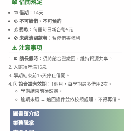
📖 借閱規定
📅
借期
：14天
🔁
不可續借、不可預約
💰
罰款
：每冊每日新台幣5元
🚫
未繳清罰款者
：暫停借書權利
⚠️ 注意事項
📆
請長假時
：須將館合證繳回，維持資源共享。
入館須年滿16歲
學期結束前15天停止借閱。
🗓️
館合證有效期
：1個月，每學期最多借用2次。
學期結束前須歸還。
逾期未還 → 追回證件並依校規處理，不得再借。
圖書館介紹
業務職掌