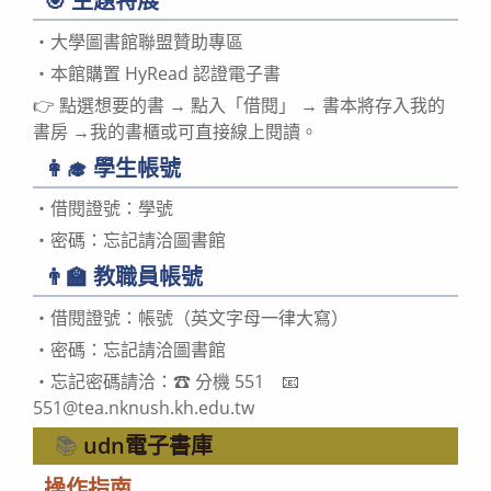
🎯 主題特展
・大學圖書館聯盟贊助專區
・本館購置 HyRead 認證電子書
👉 點選想要的書 → 點入「借閱」 → 書本將存入我的
書房 →我的書櫃或可直接線上閱讀。
👩‍🎓 學生帳號
・借閱證號：學號
・密碼：忘記請洽圖書館
👨‍🏫 教職員帳號
・借閱證號：帳號（英文字母一律大寫）
・密碼：忘記請洽圖書館
・忘記密碼請洽：☎ 分機 551 📧
551@tea.nknush.kh.edu.tw
📚
udn電子書庫
操作指南