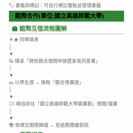
🏷️ 書籤與標記：可自行標記重點並管理書籤
館際合作(單位:國立高雄師範大學)
🏫 館際互借流程圖解
👩‍🎓 同學填表
│
▼
📝 填妥「跨校館合借閱申請暨家長同意書」
│
▼
🎫 以學生證 → 換取「館合借書證」
│
▼
🚶‍♀️ 親自前往「國立高雄師範大學圖書館」借閱/還書
│
▼
📚 依規定期限歸還 → 若逾期需繳罰款