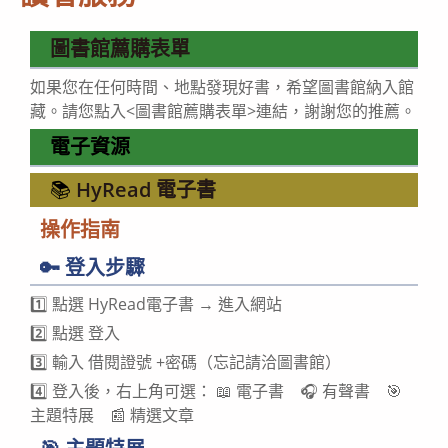
圖書館薦購表單
如果您在任何時間、地點發現好書，希望圖書館納入館
藏。請您點入<圖書館薦購表單>連結，謝謝您的推薦。
電子資源
📚
HyRead 電子書
操作指南
🔑 登入步驟
1️⃣ 點選 HyRead電子書 → 進入網站
2️⃣ 點選 登入
3️⃣ 輸入 借閱證號 +密碼（忘記請洽圖書館）
4️⃣ 登入後，右上角可選： 📖 電子書 🎧 有聲書 🎯
主題特展 📰 精選文章