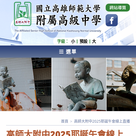
跳
國立高雄師範大學附屬高級中學 Affiliated Senior
High School of National Kaohsiung Normal
轉
University
至
主
要
內
字級：
小
預設
大
容
選單
AFFILIATED SENIOR HIGH SCHOOL OF NATIONAL
KAOHSIUNG NORMAL UNIVERSITY
首頁
>
高師大附中2025耶誕午會線上直播
高師大附中2025耶誕午會線上