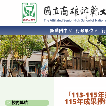
跳
國立高雄師範大學附屬高級中學 Affiliated Senior High School of National
轉
至
主
要
認識附中
行政單位
內
容
AFFILIATED SENIOR HIGH SCHOOL OF NATIONAL KA
「113-1
115年成果播
校內連結