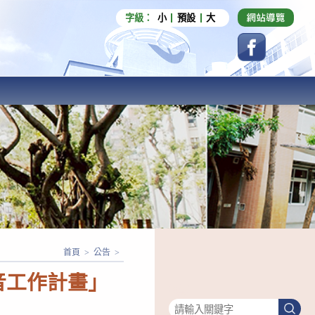
字級：
小
預設
大
首頁
>
公告
>
音工作計畫」
搜尋
搜
尋