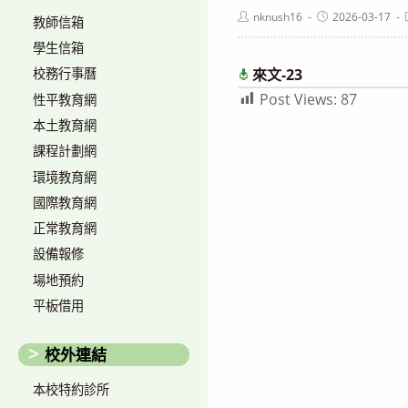
Post
Post
nknush16
2026-03-17
教師信箱
author:
published:
學生信箱
來文-23
校務行事曆
Post Views:
87
性平教育網
本土教育網
課程計劃網
環境教育網
國際教育網
正常教育網
設備報修
場地預約
平板借用
校外連結
本校特約診所