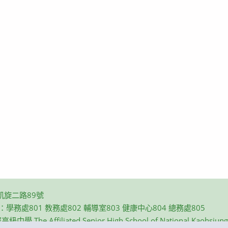
凱旋二路89號
碼：學務處801 教務處802 輔導室803 健康中心804 總務處805
e Affiliated Senior High School of National Kaohsiung N