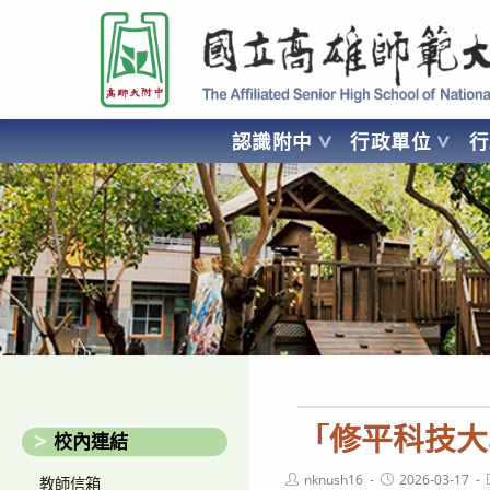
跳
國立高雄師範大學附屬高級中學 Affiliated Senior High School of National
轉
至
主
要
認識附中
行政單位
內
容
AFFILIATED SENIOR HIGH SCHOOL OF NATIONAL KA
「修平科技大
校內連結
Post
Post
nknush16
2026-03-17
教師信箱