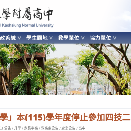
 Kaohsiung Normal University
行政系統
學生園地
教學單位
協力單位
OHSIUNG NORMAL UNIVERSITY
學」本(115)學年度停止參加四技
Post
公告
/
升學
/
家長事務
/
教務處公告
/
處室公告
/
高中