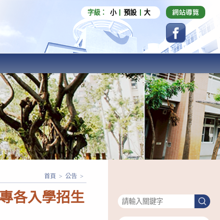
字級：
小
預設
大
首頁
>
公告
>
搜尋
二專各入學招生
搜
尋