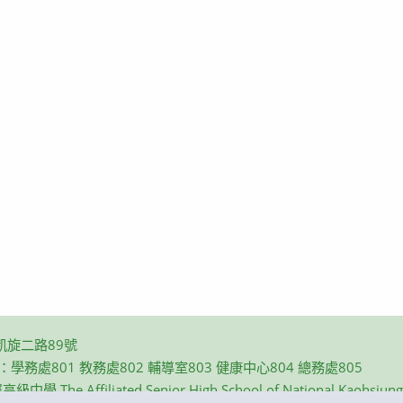
凱旋二路89號
碼：學務處801 教務處802 輔導室803 健康中心804 總務處805
e Affiliated Senior High School of National Kaohsiung N