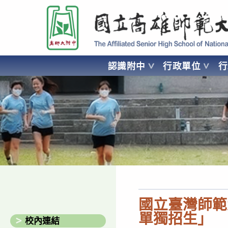
跳
國立高雄師範大學附屬高級中學 Affiliated Senior High School of National
轉
至
主
要
認識附中
行政單位
內
容
AFFILIATED SENIOR HIGH SCHOOL OF NATIONAL KA
國立臺灣師範
單獨招生」
校內連結