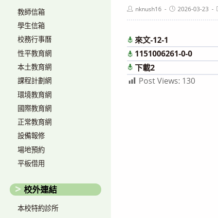
Post
Post
nknush16
2026-03-23
教師信箱
author:
published:
學生信箱
來文-12-1
校務行事曆
1151006261-0-0
性平教育網
本土教育網
下載2
Post Views:
130
課程計劃網
環境教育網
國際教育網
正常教育網
設備報修
場地預約
平板借用
校外連結
本校特約診所