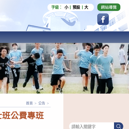
字級：
小
預設
大
首頁
>
公告
>
士班公費專班
搜尋
搜
尋