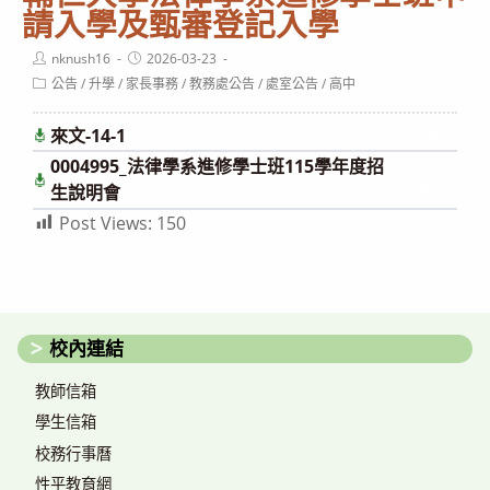
請入學及甄審登記入學
Post
Post
nknush16
2026-03-23
author:
published:
Post
公告
/
升學
/
家長事務
/
教務處公告
/
處室公告
/
高中
category:
來文-14-1
下載
0004995_法律學系進修學士班115學年度招
下
載
生說明會
Post Views:
150
校內連結
教師信箱
學生信箱
校務行事曆
性平教育網