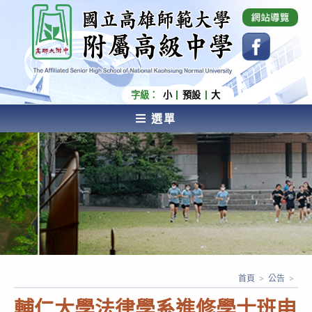
跳
國立高雄師範大學附屬高級中學 Affiliated Senior
High School of National Kaohsiung Normal
轉
University
至
主
要
內
字級：
小
預設
大
容
選單
AFFILIATED SENIOR HIGH SCHOOL OF NATIONAL
KAOHSIUNG NORMAL UNIVERSITY
首頁
>
公告
>
輔仁大學法律學系進修學士班申