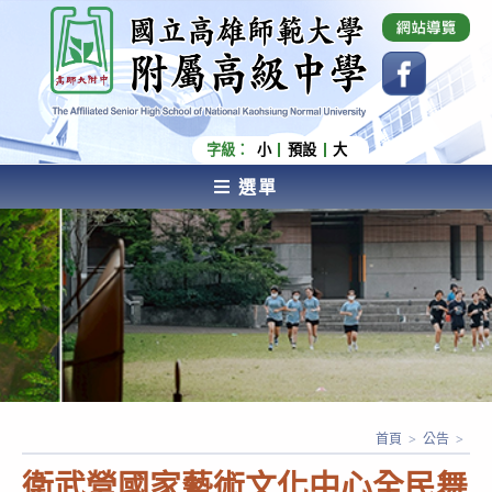
跳
國立高雄師範大學附屬高級中學 Affiliated Senior
High School of National Kaohsiung Normal
轉
University
至
主
要
內
字級：
小
預設
大
容
選單
AFFILIATED SENIOR HIGH SCHOOL OF NATIONAL
KAOHSIUNG NORMAL UNIVERSITY
首頁
>
公告
>
衛武營國家藝術文化中心全民舞