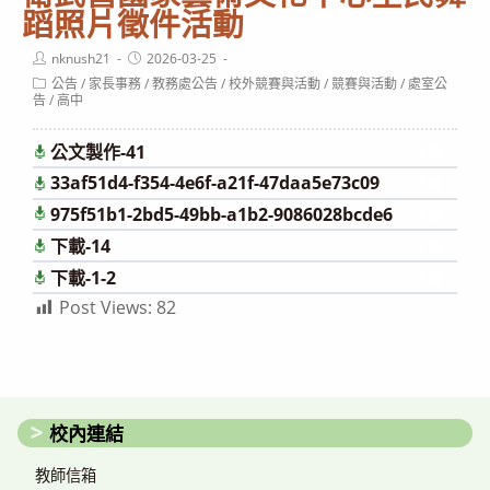
蹈照片徵件活動
Post
Post
nknush21
2026-03-25
author:
published:
Post
公告
/
家長事務
/
教務處公告
/
校外競賽與活動
/
競賽與活動
/
處室公
category:
告
/
高中
公文製作-41
下載
33af51d4-f354-4e6f-a21f-47daa5e73c09
下載
975f51b1-2bd5-49bb-a1b2-9086028bcde6
下載
下載-14
下載
下載-1-2
下載
Post Views:
82
校內連結
教師信箱