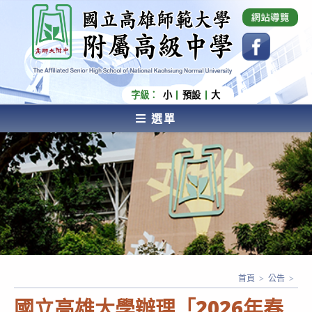
跳
國立高雄師範大學附屬高級中學 Affiliated Senior
High School of National Kaohsiung Normal
轉
University
至
主
要
內
字級：
小
預設
大
容
選單
AFFILIATED SENIOR HIGH SCHOOL OF NATIONAL
KAOHSIUNG NORMAL UNIVERSITY
首頁
>
公告
>
國立高雄大學辦理「2026年春