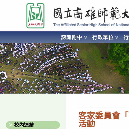
跳
國立高雄師範大學附屬高級中學 Affiliated Senior High School of National
轉
至
主
要
認識附中
行政單位
內
容
AFFILIATED SENIOR HIGH SCHOOL OF NATIONAL KA
客家委員會「
活動
校內連結