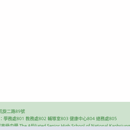
凱旋二路89號
碼：學務處801 教務處802 輔導室803 健康中心804 總務處805
e Affiliated Senior High School of National Kaohsiung N