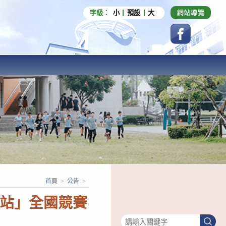
字級：
小
預設
大
首頁
>
公告
>
網站」全國競賽
搜尋
搜
尋