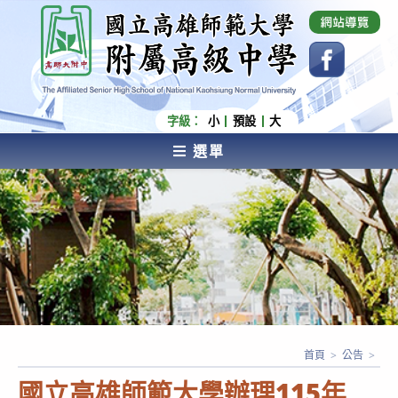
跳
國立高雄師範大學附屬高級中學 Affiliated Senior
High School of National Kaohsiung Normal
轉
University
至
主
要
內
字級：
小
預設
大
容
選單
AFFILIATED SENIOR HIGH SCHOOL OF NATIONAL
KAOHSIUNG NORMAL UNIVERSITY
首頁
>
公告
>
國立高雄師範大學辦理115年