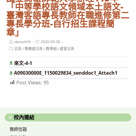
「中等學校語文領域本土語文-
臺灣客語專長教師在職進修第二
專長學分班-自行招生課程簡
章」
Post
Post
nknush16
2026-03-30
author:
published:
Post
公告
/
教務處公告
/
教學組
/
處室公告
category:
來文-4-1
下載
下
A09030000E_1150029834_senddoc1_Attach1
載
Post Views:
95
校內連結
教師信箱