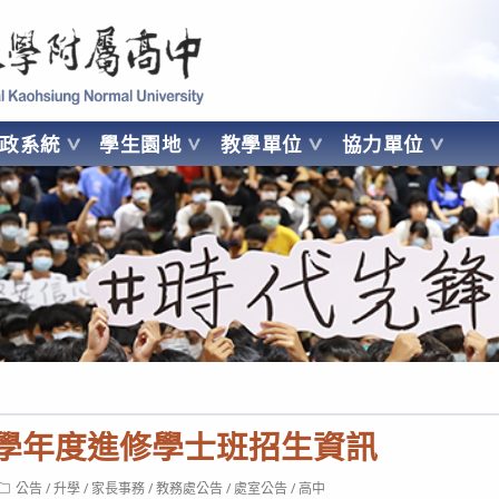
 Kaohsiung Normal University
行政系統
學生園地
教學單位
協力單位
OHSIUNG NORMAL UNIVERSITY
5學年度進修學士班招生資訊
Post
公告
/
升學
/
家長事務
/
教務處公告
/
處室公告
/
高中