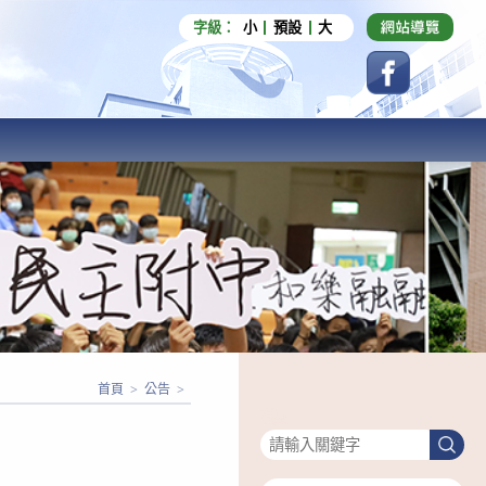
字級：
小
預設
大
首頁
>
公告
>
搜尋
搜
尋