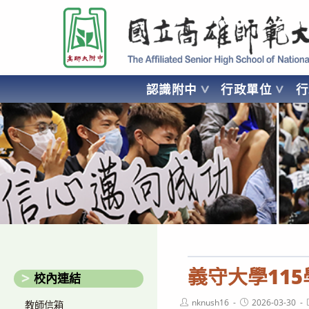
跳
國立高雄師範大學附屬高級中學 Affiliated Senior High School of National
轉
至
主
要
認識附中
行政單位
內
容
AFFILIATED SENIOR HIGH SCHOOL OF NATIONAL KA
義守大學11
校內連結
Post
Post
nknush16
2026-03-30
教師信箱