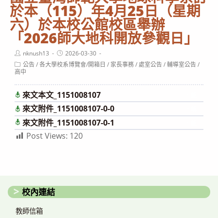
於本（115）年4月25日（星期
六）於本校公館校區舉辦
「2026師大地科開放參觀日」
Post
Post
nknush13
2026-03-30
author:
published:
Post
公告
/
各大學校系博覽會/開箱日
/
家長事務
/
處室公告
/
輔導室公告
/
category:
高中
來文本文_1151008107
下載
來文附件_1151008107-0-0
下載
來文附件_1151008107-0-1
下載
Post Views:
120
校內連結
教師信箱