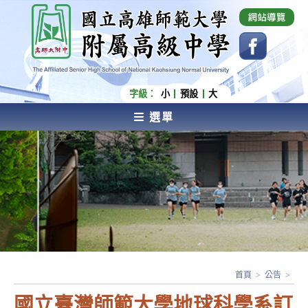
跳
國立高雄師範大學附屬高級中學 Affiliated Senior
High School of National Kaohsiung Normal
轉
University
至
主
要
內
字級：
小
預設
大
容
選單
AFFILIATED SENIOR HIGH SCHOOL OF NATIONAL
KAOHSIUNG NORMAL UNIVERSITY
首頁
>
公告
>
國立臺灣師範大學地球科學系訂