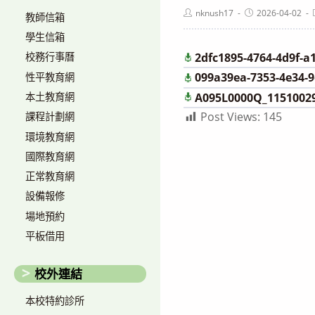
Post
Post
nknush17
2026-04-02
教師信箱
author:
published:
學生信箱
2dfc1895-4764-4d9f-a
校務行事曆
099a39ea-7353-4e34-
性平教育網
本土教育網
A095L0000Q_1151002
Post Views:
145
課程計劃網
環境教育網
國際教育網
正常教育網
設備報修
場地預約
平板借用
校外連結
本校特約診所