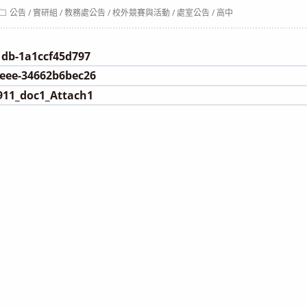
Post
公告
/
實研組
/
教務處公告
/
校外競賽與活動
/
處室公告
/
高中
category:
1db-1a1ccf45d797
9eee-34662b6bec26
911_doc1_Attach1