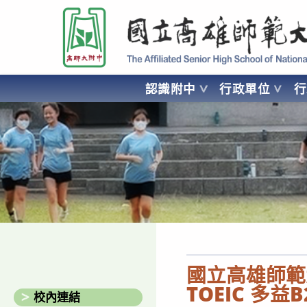
跳
國立高雄師範大學附屬高級中學 Affiliated Senior High School of National
轉
至
主
要
認識附中
行政單位
內
容
AFFILIATED SENIOR HIGH SCHOOL OF NATIONAL KA
國立高雄師範
TOEIC 多
校內連結