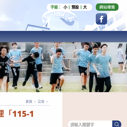
字級：
小
預設
大
首頁
>
公告
>
115-1
搜尋
搜
尋