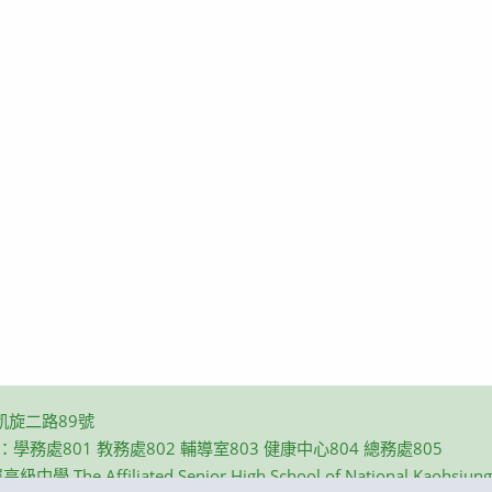
凱旋二路89號
碼：學務處801 教務處802 輔導室803 健康中心804 總務處805
e Affiliated Senior High School of National Kaohsiung N