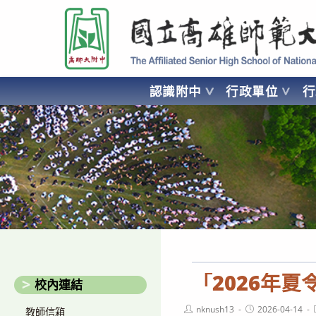
跳
國立高雄師範大學附屬高級中學 Affiliated Senior High School of National
轉
至
主
要
認識附中
行政單位
內
容
AFFILIATED SENIOR HIGH SCHOOL OF NATIONAL KA
「2026年
校內連結
Post
Post
nknush13
2026-04-14
教師信箱