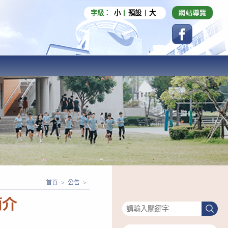
字級：
小
預設
大
首頁
>
公告
>
搜尋
簡介
搜
尋