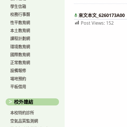
author:
published:
學生信箱
校務行事曆
來文本文_6260173A00
性平教育網
Post Views:
152
本土教育網
課程計劃網
環境教育網
國際教育網
正常教育網
設備報修
場地預約
平板借用
校外連結
本校特約診所
空氣品質監測網