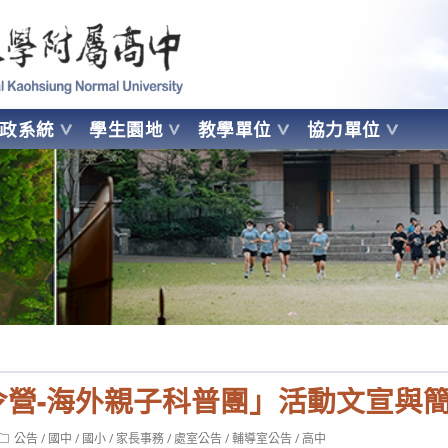
 Kaohsiung Normal University
行政系統
學生園地
教學單位
協力單位
OHSIUNG NORMAL UNIVERSITY
夏令營-海外親子科普團」活動文宣與
Post
公告
/
國中
/
國小
/
家長事務
/
處室公告
/
輔導室公告
/
高中