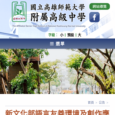
跳
國立高雄師範大學附屬高級中學 Affiliated Senior
High School of National Kaohsiung Normal
轉
University
至
主
要
內
字級：
小
預設
大
容
選單
AFFILIATED SENIOR HIGH SCHOOL OF NATIONAL
KAOHSIUNG NORMAL UNIVERSITY
首頁
>
公告
>
新文化部語言友善環境及創作應