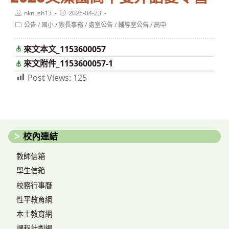
Post
Post
nknush13
2026-04-23
author:
published:
Post
公告
/
國小
/
家長事務
/
處室公告
/
輔導室公告
/
高中
category:
來文本文_1153600057
下載
來文附件_1153600057-1
下載
Post Views:
125
校內連結
教師信箱
學生信箱
校務行事曆
性平教育網
本土教育網
課程計劃網