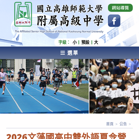
跳
國立高雄師範大學附屬高級中學 Affiliated Senior
High School of National Kaohsiung Normal
轉
University
至
主
要
內
字級：
小
預設
大
容
選單
AFFILIATED SENIOR HIGH SCHOOL OF NATIONAL
KAOHSIUNG NORMAL UNIVERSITY
首頁
>
公告
>
2026文藻國高中雙外語夏令營