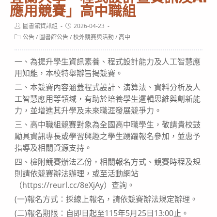
應用競賽」高中職組
Post
Post
圖書館資訊組
2026-04-23
author:
published:
Post
公告
/
圖書館公告
/
校外競賽與活動
/
高中
category:
一、為提升學生資訊素養、程式設計能力及人工智慧應
用知能，本校特舉辦旨揭競賽。
二、本競賽內容涵蓋程式設計、演算法、資料分析及人
工智慧應用等領域，有助於培養學生邏輯思維與創新能
力，並增進其升學及未來職涯發展競爭力。
三、高中職組競賽對象為全國高中職學生，敬請貴校鼓
勵具資訊專長或學習興趣之學生踴躍報名參加，並惠予
指導及相關資源支持。
四、檢附競賽辦法乙份，相關報名方式、競賽時程及規
則請依競賽辦法辦理，或至活動網站
（https://reurl.cc/8eXjAy）查詢。
(一)報名方式：採線上報名，請依競賽辦法規定辦理。
(二)報名期限：自即日起至115年5月25日13:00止。