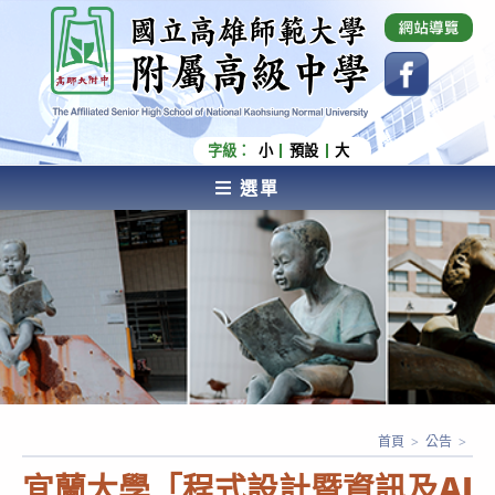
跳
國立高雄師範大學附屬高級中學 Affiliated Senior
High School of National Kaohsiung Normal
轉
University
至
主
要
內
字級：
小
預設
大
容
選單
AFFILIATED SENIOR HIGH SCHOOL OF NATIONAL
KAOHSIUNG NORMAL UNIVERSITY
首頁
>
公告
>
宜蘭大學「程式設計暨資訊及AI