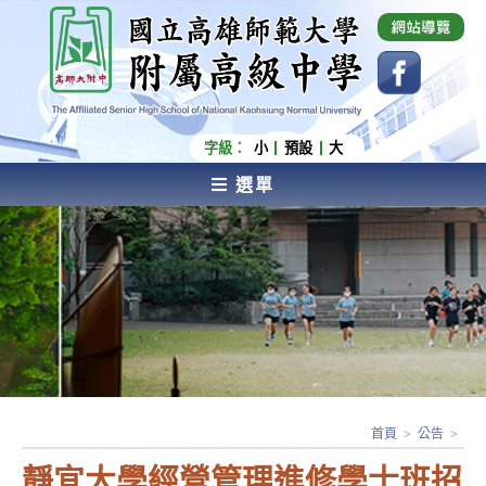
跳
國立高雄師範大學附屬高級中學 Affiliated Senior
High School of National Kaohsiung Normal
轉
University
至
主
要
內
字級：
小
預設
大
容
選單
AFFILIATED SENIOR HIGH SCHOOL OF NATIONAL
KAOHSIUNG NORMAL UNIVERSITY
首頁
>
公告
>
靜宜大學經營管理進修學士班招