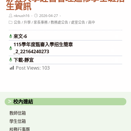
生資訊
Post
Post
nknush16
2026-04-27
author:
published:
Post
公告
/
升學
/
家長事務
/
教務處公告
/
處室公告
/
高中
category:
來文-6
下載
115學年度甄審入學招生簡章
下
載
_2_22164240273
下載-靜宜
下載
Post Views:
103
校內連結
教師信箱
學生信箱
校務行事曆