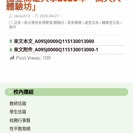
體驗坊」
Post
Post
nknush13
2026-04-27
author:
published:
Post
公告
/
各大學校系博覽會/開箱日
/
家長事務
/
處室公告
/
輔導室公告
/
category:
高中
來文本文_A095J0000Q115130013000
下載
來文附件_A095J0000Q115130013000-1
下載
Post Views:
109
校內連結
教師信箱
學生信箱
校務行事曆
性平教育網