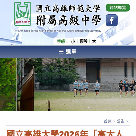
跳
國立高雄師範大學附屬高級中學 Affiliated Senior
High School of National Kaohsiung Normal
轉
University
至
主
要
內
字級：
小
預設
大
容
選單
AFFILIATED SENIOR HIGH SCHOOL OF NATIONAL
KAOHSIUNG NORMAL UNIVERSITY
首頁
>
公告
>
國立高雄大學2026年「高大人