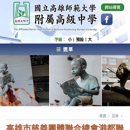
跳
國立高雄師範大學附屬高級中學 Affiliated Senior
High School of National Kaohsiung Normal
轉
University
至
主
要
內
字級：
小
預設
大
容
選單
AFFILIATED SENIOR HIGH SCHOOL OF NATIONAL
KAOHSIUNG NORMAL UNIVERSITY
首頁
>
公告
>
高雄市慈善團體聯合總會港都聯