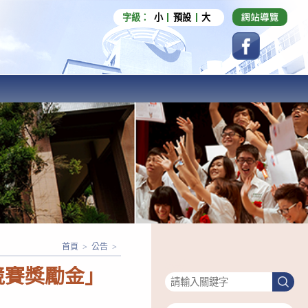
字級：
小
預設
大
首頁
>
公告
>
搜尋
競賽獎勵金」
搜
尋