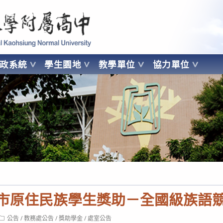
 Kaohsiung Normal University
行政系統
學生園地
教學單位
協力單位
OHSIUNG NORMAL UNIVERSITY
園市原住民族學生獎助－全國級族語
Post
公告
/
教務處公告
/
獎助學金
/
處室公告