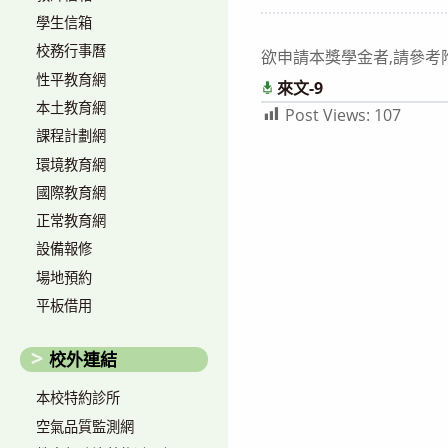
author:
published:
學生信箱
校務行事曆
欲申請本獎學金者,請參考
性平教育網
來文-9
本土教育網
Post Views:
107
課程計劃網
環境教育網
國際教育網
正常教育網
設備報修
場地預約
平板借用
校外連結
本校特約診所
空氣品質監測網