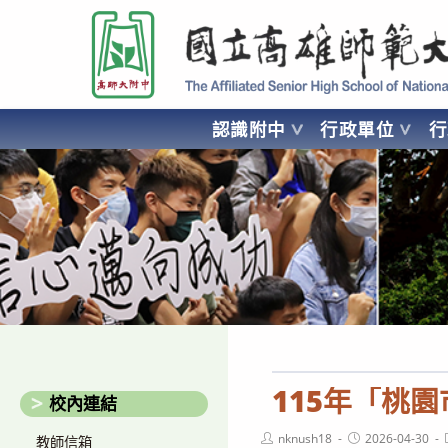
跳
國立高雄師範大學附屬高級中學 Affiliated Senior High School of National
轉
至
主
要
認識附中
行政單位
內
容
AFFILIATED SENIOR HIGH SCHOOL OF NATIONAL KA
115年「桃
校內連結
Post
Post
nknush18
2026-04-30
教師信箱