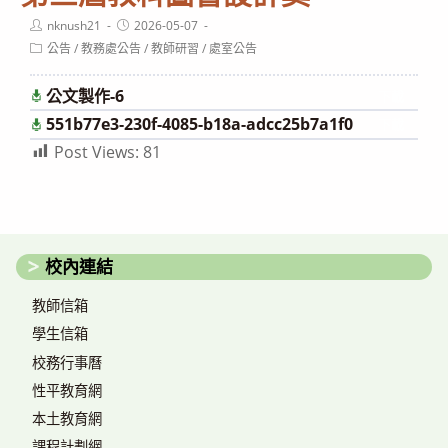
Post
Post
nknush21
2026-05-07
author:
published:
Post
公告
/
教務處公告
/
教師研習
/
處室公告
category:
公文製作-6
下載
551b77e3-230f-4085-b18a-adcc25b7a1f0
下載
Post Views:
81
校內連結
教師信箱
學生信箱
校務行事曆
性平教育網
本土教育網
課程計劃網