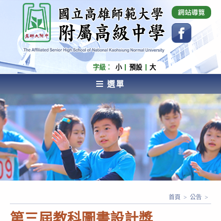
跳
國立高雄師範大學附屬高級中學 Affiliated Senior
High School of National Kaohsiung Normal
轉
University
至
主
要
內
字級：
小
預設
大
容
選單
AFFILIATED SENIOR HIGH SCHOOL OF NATIONAL
KAOHSIUNG NORMAL UNIVERSITY
首頁
>
公告
>
第三屆教科圖書設計獎