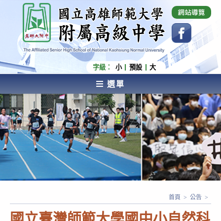
跳
國立高雄師範大學附屬高級中學 Affiliated Senior
High School of National Kaohsiung Normal
轉
University
至
主
要
內
字級：
小
預設
大
容
選單
AFFILIATED SENIOR HIGH SCHOOL OF NATIONAL
KAOHSIUNG NORMAL UNIVERSITY
首頁
>
公告
>
國立臺灣師範大學國中小自然科