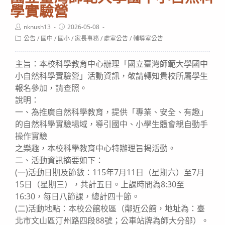
學實驗營
Post
Post
nknush13
2026-05-08
author:
published:
Post
公告
/
國中
/
國小
/
家長事務
/
處室公告
/
輔導室公告
category:
主旨：本校科學教育中心辦理「國立臺灣師範大學國中
小自然科學實驗營」活動資訊，敬請轉知貴校所屬學生
報名參加，請查照。
說明：
一、為推廣自然科學教育，提供「專業、安全、有趣」
的自然科學實驗場域，導引國中、小學生體會親自動手
操作實驗
之樂趣，本校科學教育中心特辦理旨揭活動。
二、活動資訊摘要如下：
(一)活動日期及節數：115年7月11日（星期六）至7月
15日（星期三），共計五日。上課時間為8:30至
16:30，每日八節課，總計四十節。
(二)活動地點：本校公館校區（鄰近公館，地址為：臺
北市文山區汀州路四段88號；公車站牌為師大分部）。