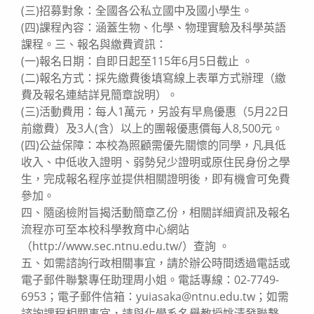
(三)招募對象：全國各公私立國中及國小學生。
(四)課程內容：涵蓋生物、化學、物理實驗及科學英語
課程。三、報名與繳費資訊：
(一)報名日期：自即日起至115年6月5日截止 。
(二)報名方式：採先繳費後填寫線上表單方式辦理（繳
費及報名連結詳見簡章說明）。
(三)活動費用：每人1萬元，另設有早鳥優惠（5月22日
前繳費）及3人(含）以上的團報優惠價每人8,500元。
(四)公益保障：本校為照顧需優先關懷的同學，凡具低
收入、中低收入證明、弱勢兒少證明或原住民身份之學
生，完成報名程序並提供相關證明後，即有機會可免費
參加。
四、隨函檢附旨揭活動簡章乙份，相關詳細資訊及報名
流程亦可至本校科學教育中心網站
（http://www.sec.ntnu.edu.tw/）查詢 。
五、如需諮詢行政相關事宜，請於辦公時間透過電話或
電子郵件聯繫專任助理周小姐。電話專線：02-7749-
6953；電子郵件信箱：yuiasaka@ntnu.edu.tw；如需
諮詢課程相關事宜，請與化學系名譽教授姚清發聯繫