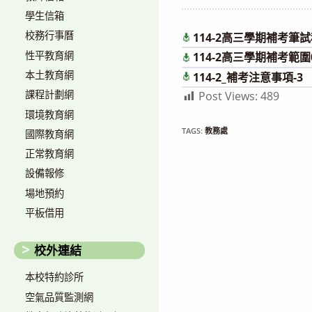
author:
published:
學生信箱
校務行事曆
114-2高三學期補考筆
性平教育網
114-2高三學期補考範圍0
本土教育網
114-2_補考注意事項-3
課程計劃網
Post Views:
489
環境教育網
TAGS:
教務處
國際教育網
正常教育網
設備報修
場地預約
平板借用
校外連結
本校特約診所
空氣品質監測網