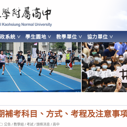
 Kaohsiung Normal University
行政系統
學生園地
教學單位
協力單位
OHSIUNG NORMAL UNIVERSITY
三學期補考科目、方式、考程及注意事
Post
公告
/
教學組
/
考試
/
頭條消息
/
高中