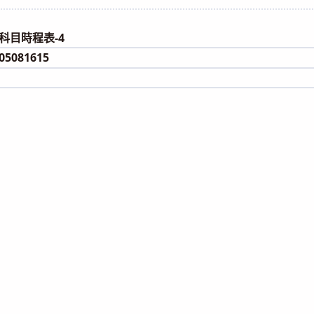
category:
試科目時程表-4
5081615