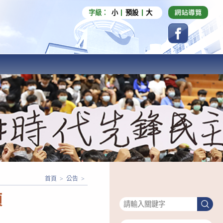
字級：
小
預設
大
首頁
>
公告
>
搜尋
項
搜
尋