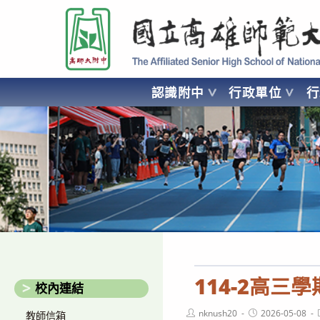
跳
國立高雄師範大學附屬高級中學 Affiliated Senior High School of National
轉
至
主
要
認識附中
行政單位
內
容
AFFILIATED SENIOR HIGH SCHOOL OF NATIONAL KA
114-2高
校內連結
Post
Post
nknush20
2026-05-08
教師信箱