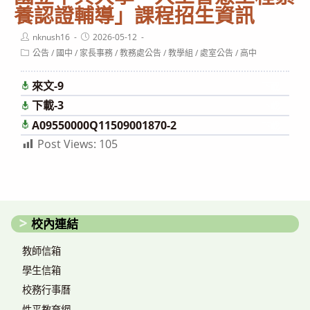
養認證輔導」課程招生資訊
Post
Post
nknush16
2026-05-12
author:
published:
Post
公告
/
國中
/
家長事務
/
教務處公告
/
教學組
/
處室公告
/
高中
category:
來文-9
下載
下載-3
下載
A09550000Q11509001870-2
下載
Post Views:
105
校內連結
教師信箱
學生信箱
校務行事曆
性平教育網