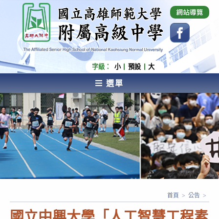
跳
國立高雄師範大學附屬高級中學 Affiliated Senior
High School of National Kaohsiung Normal
轉
University
至
主
要
內
字級：
小
預設
大
容
選單
AFFILIATED SENIOR HIGH SCHOOL OF NATIONAL
KAOHSIUNG NORMAL UNIVERSITY
首頁
>
公告
>
國立中興大學「人工智慧工程素