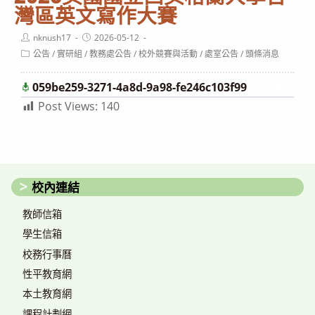
灣區英文寫作大賽
Post
Post
nknush17
2026-05-12
author:
published:
Post
公告
/
實研組
/
教務處公告
/
校外競賽與活動
/
處室公告
/
頭條消息
category:
059be259-3271-4a8d-9a98-fe246c103f99
下載
Post Views:
140
校內連結
教師信箱
學生信箱
校務行事曆
性平教育網
本土教育網
課程計劃網