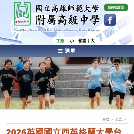
跳
國立高雄師範大學附屬高級中學 Affiliated Senior
High School of National Kaohsiung Normal
轉
University
至
主
要
內
字級：
小
預設
大
容
選單
AFFILIATED SENIOR HIGH SCHOOL OF NATIONAL
KAOHSIUNG NORMAL UNIVERSITY
首頁
>
公告
>
2026英國國立西英格蘭大學台