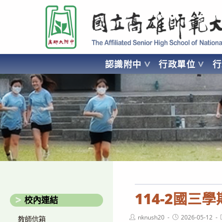
跳
國立高雄師範大學附屬高級中學 Affiliated Senior High School of National
轉
至
主
要
認識附中
行政單位
內
容
AFFILIATED SENIOR HIGH SCHOOL OF NATIONAL KA
114-2國三
校內連結
Post
Post
nknush20
2026-05-12
教師信箱