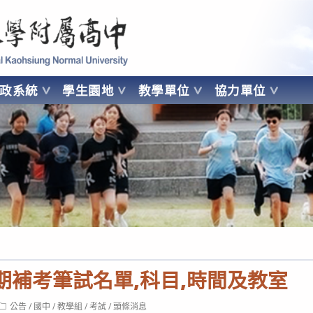
 Kaohsiung Normal University
行政系統
學生園地
教學單位
協力單位
OHSIUNG NORMAL UNIVERSITY
學期補考筆試名單,科目,時間及教室
Post
公告
/
國中
/
教學組
/
考試
/
頭條消息