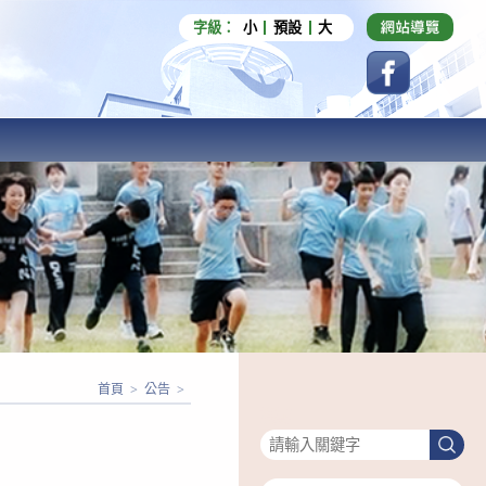
字級：
小
預設
大
首頁
>
公告
>
搜尋
搜
尋