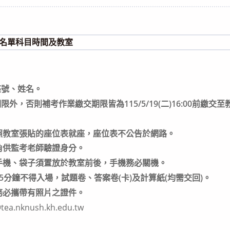
category:
筆試名單科目時間及教室
座號、姓名。
限外，否則補考作業繳交期限皆為115/5/19(二)16:00前繳
照教室張貼的座位表就座，座位表不公告於網路。
角供監考老師驗證身分。
手機、袋子須置放於教室前後，手機務必關機。
5分鐘不得入場，試題卷、答案卷(卡)及計算紙(均需交回)。
務必攜帶有照片之證件。
nknush.kh.edu.tw