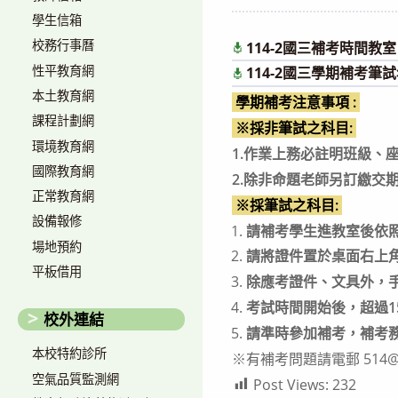
author:
published:
學生信箱
校務行事曆
114-2國三補考時間教室
性平教育網
114-2國三學期補考
本土教育網
學期補考注意事項 :
課程計劃網
※採非筆試之科目:
環境教育網
1.作業上務必註明班級、
國際教育網
2.除非命題老師另訂繳交期
正常教育網
※採筆試之科目:
設備報修
請補考學生進教室後依
場地預約
請將證件置於桌面右上
平板借用
除應考證件、文具外，
考試時間開始後，超過1
校外連結
請準時參加補考，補考
本校特約診所
※有補考問題請電郵 514@tea.
空氣品質監測網
Post Views:
232