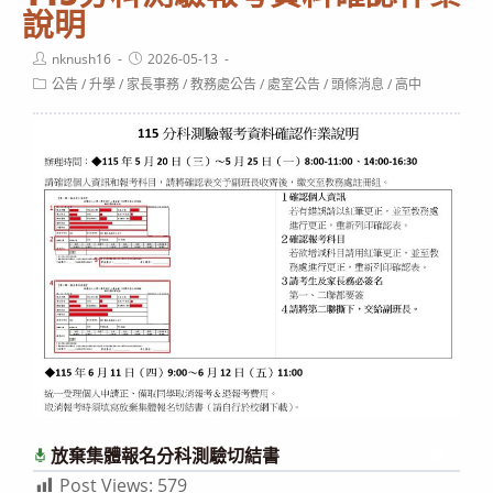
說明
Post
Post
nknush16
2026-05-13
author:
published:
Post
公告
/
升學
/
家長事務
/
教務處公告
/
處室公告
/
頭條消息
/
高中
category:
放棄集體報名分科測驗切結書
下載
Post Views:
579