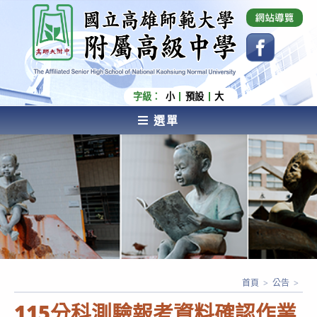
跳
國立高雄師範大學附屬高級中學 Affiliated Senior
High School of National Kaohsiung Normal
轉
University
至
主
要
內
字級：
小
預設
大
容
選單
AFFILIATED SENIOR HIGH SCHOOL OF NATIONAL
KAOHSIUNG NORMAL UNIVERSITY
首頁
>
公告
>
115分科測驗報考資料確認作業