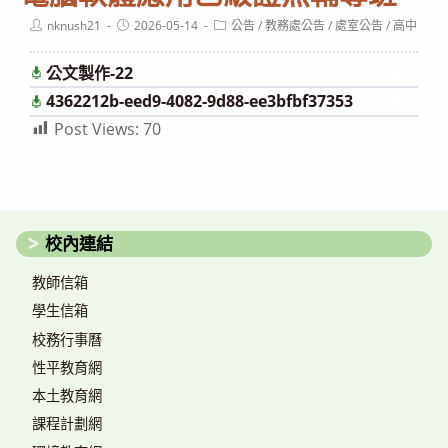
Post
Post
Post
nknush21
2026-05-14
公告
/
教務處公告
/
處室公告
/
高中
author:
published:
category:
公文製作-22
下載
4362212b-eed9-4082-9d88-ee3bfbf37353
下載
Post Views:
70
校內連結
教師信箱
學生信箱
校務行事曆
性平教育網
本土教育網
課程計劃網