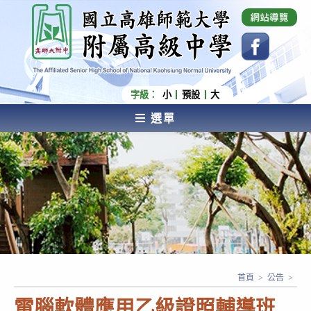
跳
國立高雄師範大學附屬高級中學 Affiliated Senior
High School of National Kaohsiung Normal
轉
University
至
主
要
內
字級：
小
預設
大
容
選單
AFFILIATED SENIOR HIGH SCHOOL OF NATIONAL
KAOHSIUNG NORMAL UNIVERSITY
首頁
>
公告
>
電腦軟體應用乙級證照輔導班