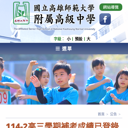
跳
國立高雄師範大學附屬高級中學 Affiliated Senior
High School of National Kaohsiung Normal
轉
University
至
主
要
內
字級：
小
預設
大
容
選單
AFFILIATED SENIOR HIGH SCHOOL OF NATIONAL
KAOHSIUNG NORMAL UNIVERSITY
首頁
>
公告
>
114-2高三學期補考成績已登錄