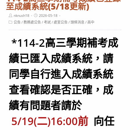
至成績系統(5/18更新)
Post
Post
nknush18
2026-05-18
author:
published:
Post
公告
/
教務處公告
/
考試
/
處室公告
/
頭條消息
/
高中
category:
*114-2高三學期補考成
績已匯入成績系統，請
同學自行進入成績系統
查看確認是否正確，成
績有問題者請於
5/19(二)16:00前
向任