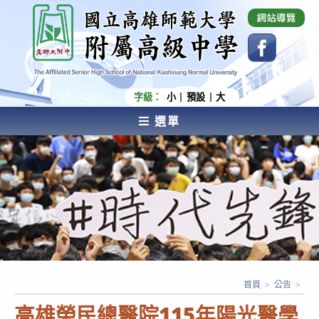
跳
國立高雄師範大學附屬高級中學 Affiliated Senior
High School of National Kaohsiung Normal
轉
University
至
主
要
內
字級：
小
預設
大
容
選單
AFFILIATED SENIOR HIGH SCHOOL OF NATIONAL
KAOHSIUNG NORMAL UNIVERSITY
首頁
>
公告
>
高雄榮民總醫院115年陽光醫學