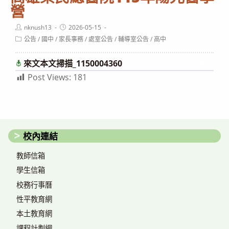
營
Post
Post
nknush13
2026-05-15
author:
published:
Post
公告
/
國中
/
家長事務
/
處室公告
/
輔導室公告
/
高中
category:
來文本文掃描_1150004360
下載
Post Views:
181
校內連結
教師信箱
學生信箱
校務行事曆
性平教育網
本土教育網
課程計劃網