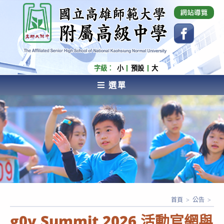
跳
國立高雄師範大學附屬高級中學 Affiliated Senior
High School of National Kaohsiung Normal
轉
University
至
主
要
內
字級：
小
預設
大
容
選單
AFFILIATED SENIOR HIGH SCHOOL OF NATIONAL
KAOHSIUNG NORMAL UNIVERSITY
首頁
>
公告
>
g0v Summit 2026 活動官網與