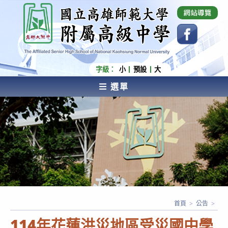
跳
國立高雄師範大學附屬高級中學 Affiliated Senior
High School of National Kaohsiung Normal
轉
University
至
主
要
內
字級：
小
預設
大
容
選單
AFFILIATED SENIOR HIGH SCHOOL OF NATIONAL
KAOHSIUNG NORMAL UNIVERSITY
首頁
>
公告
>
114年花蓮洪災地區受災國中學