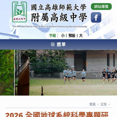
跳
國立高雄師範大學附屬高級中學 Affiliated Senior
High School of National Kaohsiung Normal
轉
University
至
主
要
內
字級：
小
預設
大
容
選單
AFFILIATED SENIOR HIGH SCHOOL OF NATIONAL
KAOHSIUNG NORMAL UNIVERSITY
首頁
>
公告
>
2026 全國地球系統科學專題研