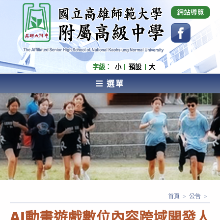
跳
國立高雄師範大學附屬高級中學 Affiliated Senior
High School of National Kaohsiung Normal
轉
University
至
主
要
內
字級：
小
預設
大
容
選單
AFFILIATED SENIOR HIGH SCHOOL OF NATIONAL
KAOHSIUNG NORMAL UNIVERSITY
首頁
>
公告
>
AI動畫遊戲數位內容跨域開發人