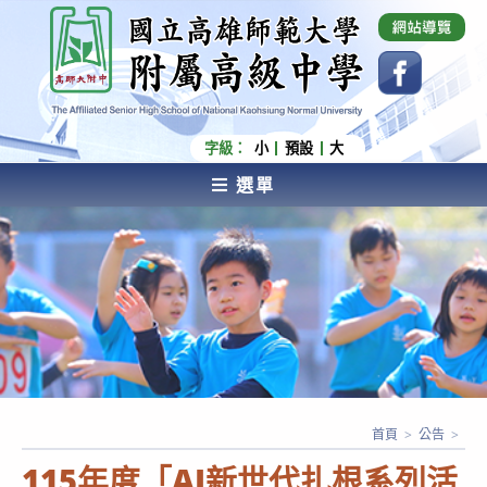
跳
國立高雄師範大學附屬高級中學 Affiliated Senior
High School of National Kaohsiung Normal
轉
University
至
主
要
內
字級：
小
預設
大
容
選單
AFFILIATED SENIOR HIGH SCHOOL OF NATIONAL
KAOHSIUNG NORMAL UNIVERSITY
首頁
>
公告
>
115年度「AI新世代扎根系列活