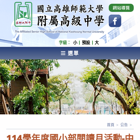
跳
國立高雄師範大學附屬高級中學 Affiliated Senior
High School of National Kaohsiung Normal
轉
University
至
主
要
內
字級：
小
預設
大
容
選單
AFFILIATED SENIOR HIGH SCHOOL OF NATIONAL
KAOHSIUNG NORMAL UNIVERSITY
首頁
>
公告
>
114學年度國小部閱讀月活動-中