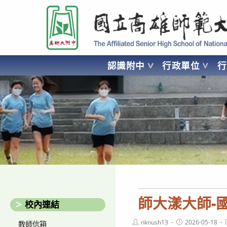
跳
國立高雄師範大學附屬高級中學 Affiliated Senior High School of National
轉
至
主
要
認識附中
行政單位
內
容
AFFILIATED SENIOR HIGH SCHOOL OF NATIONAL KA
師大漾大師-
校內連結
Post
Post
nknush13
2026-05-18
教師信箱