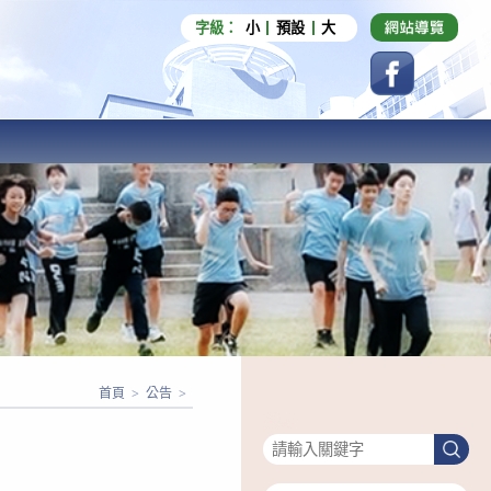
字級：
小
預設
大
首頁
>
公告
>
搜尋
搜
尋