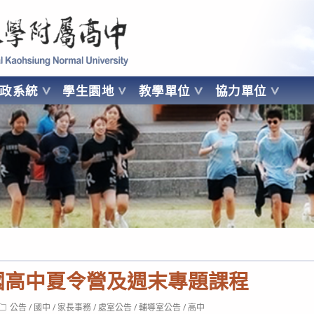
 Kaohsiung Normal University
行政系統
學生園地
教學單位
協力單位
OHSIUNG NORMAL UNIVERSITY
國高中夏令營及週末專題課程
Post
公告
/
國中
/
家長事務
/
處室公告
/
輔導室公告
/
高中