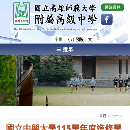
跳
國立高雄師範大學附屬高級中學 Affiliated Senior
High School of National Kaohsiung Normal
轉
University
至
主
要
內
字級：
小
預設
大
容
選單
AFFILIATED SENIOR HIGH SCHOOL OF NATIONAL
KAOHSIUNG NORMAL UNIVERSITY
首頁
>
公告
>
國立中興大學115學年度進修學