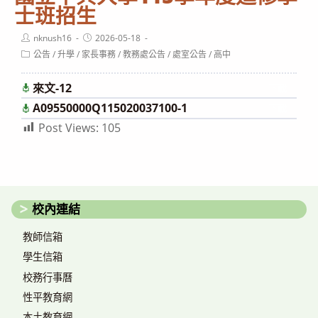
士班招生
Post
Post
nknush16
2026-05-18
author:
published:
Post
公告
/
升學
/
家長事務
/
教務處公告
/
處室公告
/
高中
category:
來文-12
下載
A09550000Q115020037100-1
下載
Post Views:
105
校內連結
教師信箱
學生信箱
校務行事曆
性平教育網
本土教育網