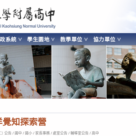
 Kaohsiung Normal University
行政系統
學生園地
教學單位
協力單位
OHSIUNG NORMAL UNIVERSITY
海洋覺知探索營
Post
公告
/
國中
/
國小
/
家長事務
/
處室公告
/
輔導室公告
/
高中