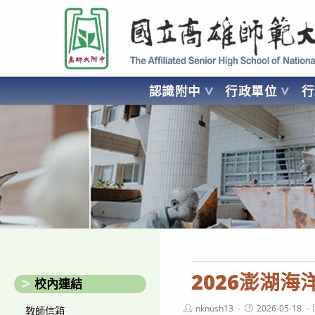
跳
國立高雄師範大學附屬高級中學 Affiliated Senior High School of National
轉
至
主
要
認識附中
行政單位
內
容
AFFILIATED SENIOR HIGH SCHOOL OF NATIONAL KA
2026澎湖
校內連結
Post
Post
nknush13
2026-05-18
教師信箱