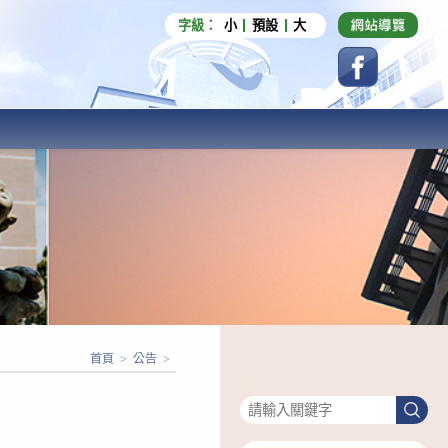
字級：
小
預設
大
首頁
>
公告
>
搜尋
搜
尋