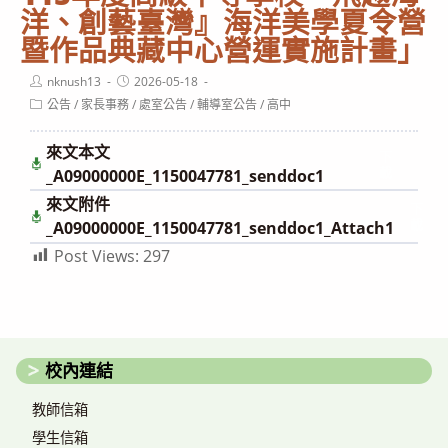
洋、創藝臺灣』海洋美學夏令營
暨作品典藏中心營運實施計畫」
Post
Post
nknush13
2026-05-18
author:
published:
Post
公告
/
家長事務
/
處室公告
/
輔導室公告
/
高中
category:
來文本文
下
載
_A09000000E_1150047781_senddoc1
來文附件
下
載
_A09000000E_1150047781_senddoc1_Attach1
Post Views:
297
校內連結
教師信箱
學生信箱