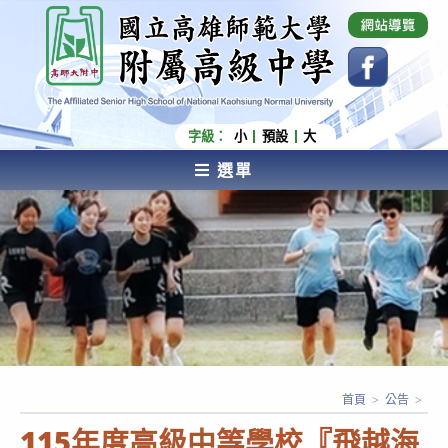
跳
國立高雄師範大學附屬高級中學 Affiliated Senior
High School of National Kaohsiung Normal
轉
University
至
主
要
內
字級：
小
預設
大
容
選單
AFFILIATED SENIOR HIGH SCHOOL OF NATIONAL
KAOHSIUNG NORMAL UNIVERSITY
首頁
>
公告
>
115年度高級中等學校『飛越海