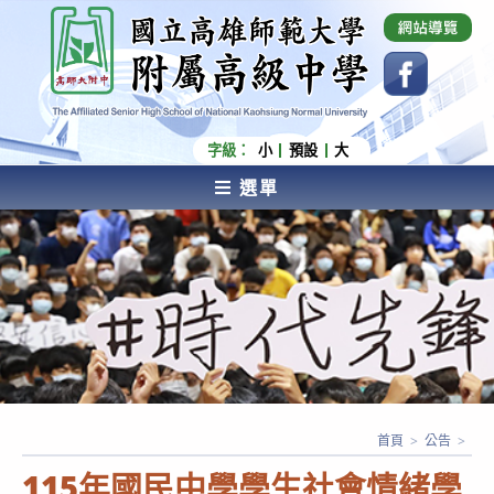
跳
國立高雄師範大學附屬高級中學 Affiliated Senior
High School of National Kaohsiung Normal
轉
University
至
主
要
內
字級：
小
預設
大
容
選單
AFFILIATED SENIOR HIGH SCHOOL OF NATIONAL
KAOHSIUNG NORMAL UNIVERSITY
首頁
>
公告
>
115年國民中學學生社會情緒學