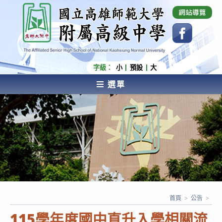
跳
國立高雄師範大學附屬高級中學 Affiliated Senior
High School of National Kaohsiung Normal
轉
University
至
主
要
內
字級：
小
預設
大
容
選單
AFFILIATED SENIOR HIGH SCHOOL OF NATIONAL
KAOHSIUNG NORMAL UNIVERSITY
首頁
>
公告
>
115學年度國中直升入學相關流