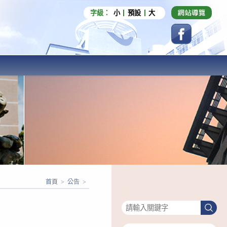
字級：
小
預設
大
首頁
>
公告
>
搜尋
搜
尋