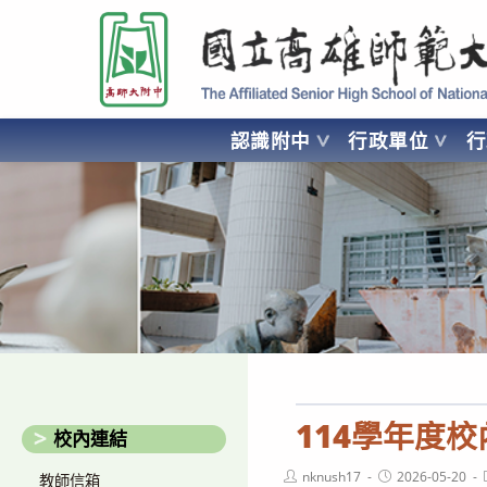
跳
國立高雄師範大學附屬高級中學 Affiliated Senior High School of National
轉
至
主
要
認識附中
行政單位
內
容
AFFILIATED SENIOR HIGH SCHOOL OF NATIONAL KA
114學年度
校內連結
Post
Post
nknush17
2026-05-20
教師信箱