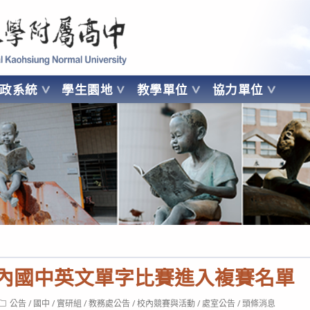
 Kaohsiung Normal University
行政系統
學生園地
教學單位
協力單位
OHSIUNG NORMAL UNIVERSITY
校內國中英文單字比賽進入複賽名單
Post
公告
/
國中
/
實研組
/
教務處公告
/
校內競賽與活動
/
處室公告
/
頭條消息