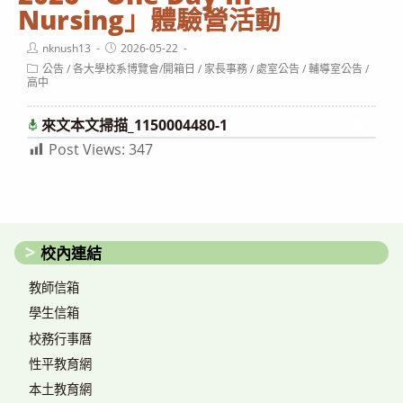
Nursing」體驗營活動
Post
Post
nknush13
2026-05-22
author:
published:
Post
公告
/
各大學校系博覽會/開箱日
/
家長事務
/
處室公告
/
輔導室公告
/
category:
高中
來文本文掃描_1150004480-1
下載
Post Views:
347
校內連結
教師信箱
學生信箱
校務行事曆
性平教育網
本土教育網