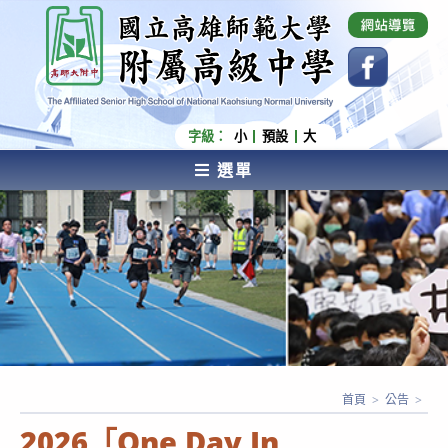
跳
國立高雄師範大學附屬高級中學 Affiliated Senior
High School of National Kaohsiung Normal
轉
University
至
主
要
內
字級：
小
預設
大
容
選單
AFFILIATED SENIOR HIGH SCHOOL OF NATIONAL
KAOHSIUNG NORMAL UNIVERSITY
首頁
>
公告
>
2026「One Day In