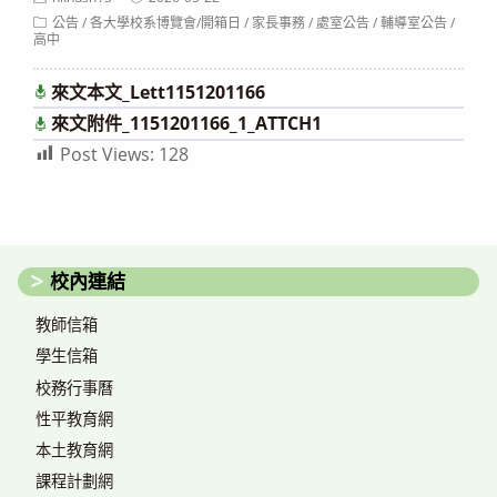
author:
published:
Post
公告
/
各大學校系博覽會/開箱日
/
家長事務
/
處室公告
/
輔導室公告
/
category:
高中
來文本文_Lett1151201166
下載
來文附件_1151201166_1_ATTCH1
下載
Post Views:
128
校內連結
教師信箱
學生信箱
校務行事曆
性平教育網
本土教育網
課程計劃網