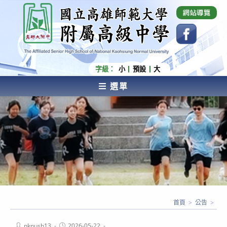
跳
國立高雄師範大學附屬高級中學 Affiliated Senior
High School of National Kaohsiung Normal
轉
University
至
主
要
內
字級：
小
預設
大
容
選單
AFFILIATED SENIOR HIGH SCHOOL OF NATIONAL
KAOHSIUNG NORMAL UNIVERSITY
首頁
>
公告
>
Post
Post
nknush13
2026-05-22