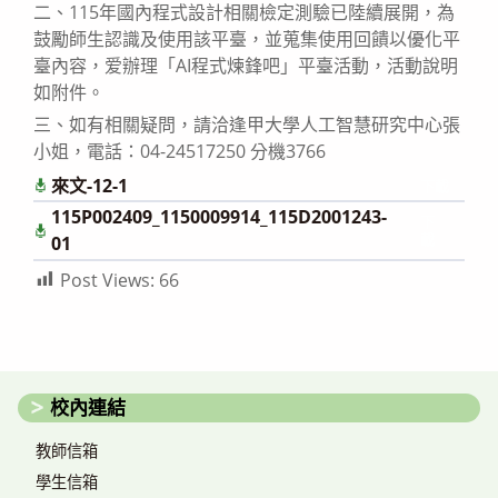
二、115年國內程式設計相關檢定測驗已陸續展開，為
鼓勵師生認識及使用該平臺，並蒐集使用回饋以優化平
臺內容，爱辦理「AI程式煉鋒吧」平臺活動，活動說明
如附件。
三、如有相關疑問，請洽逢甲大學人工智慧研究中心張
小姐，電話：04-24517250 分機3766
來文-12-1
下載
115P002409_1150009914_115D2001243-
下
載
01
Post Views:
66
校內連結
教師信箱
學生信箱