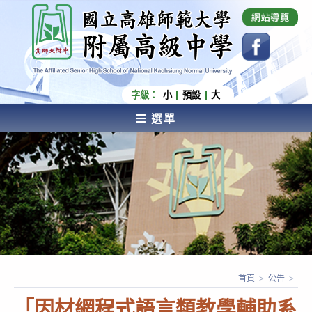
跳
國立高雄師範大學附屬高級中學 Affiliated Senior
High School of National Kaohsiung Normal
轉
University
至
主
要
內
字級：
小
預設
大
容
選單
AFFILIATED SENIOR HIGH SCHOOL OF NATIONAL
KAOHSIUNG NORMAL UNIVERSITY
首頁
>
公告
>
「因材網程式語言類教學輔助系