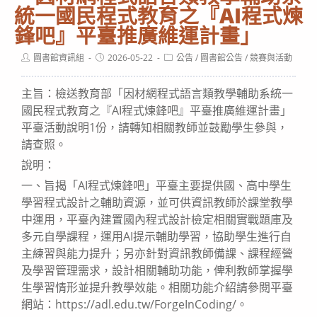
統一國民程式教育之『AI程式煉
鋒吧』平臺推廣維運計畫」
Post
Post
Post
圖書館資訊組
2026-05-22
公告
/
圖書館公告
/
競賽與活動
author:
published:
category:
主旨：檢送教育部「因材網程式語言類教學輔助系統一
國民程式教育之『AI程式煉鋒吧』平臺推廣維運計畫」
平臺活動說明1份，請轉知相關教師並鼓勵學生參與，
請查照。
說明：
一、旨揭「AI程式煉鋒吧」平臺主要提供國、高中學生
學習程式設計之輔助資源，並可供資訊教師於課堂教學
中運用，平臺內建置國內程式設計檢定相關實戰題庫及
多元自學課程，運用AI提示輔助學習，協助學生進行自
主練習與能力提升；另亦針對資訊教師備課、課程經營
及學習管理需求，設計相關輔助功能，俾利教師掌握學
生學習情形並提升教學效能。相關功能介紹請參閱平臺
網站：https://adl.edu.tw/ForgeInCoding/。